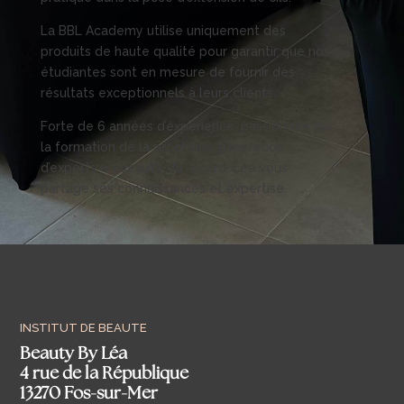
La BBL Academy utilise uniquement des
produits de haute qualité pour garantir que nos
étudiantes sont en mesure de fournir des
résultats exceptionnels à leurs clients.
Forte de 6 années d’expérience, passionnée par
la formation de la prochaine génération
d’experts en beauté du regard, Léa vous
partage ses connaissances et expertise.
INSTITUT DE BEAUTE
Beauty By Léa
4 rue de la République
13270 Fos-sur-Mer