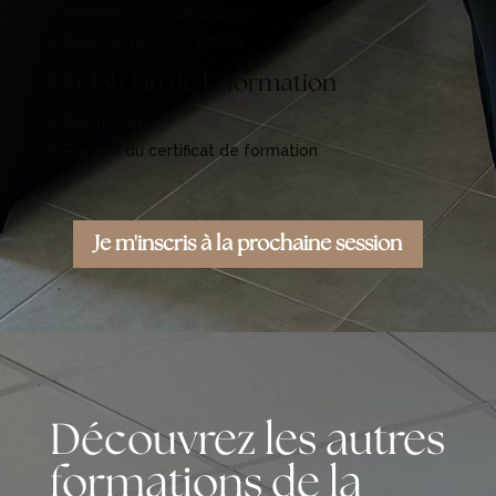
Pose en semi autonomie
Prise de photos/vidéos
17h-18h Fin de la formation
Débriefing
Remise du certificat de formation
Je m'inscris à la prochaine session
Découvrez les autres
formations de la