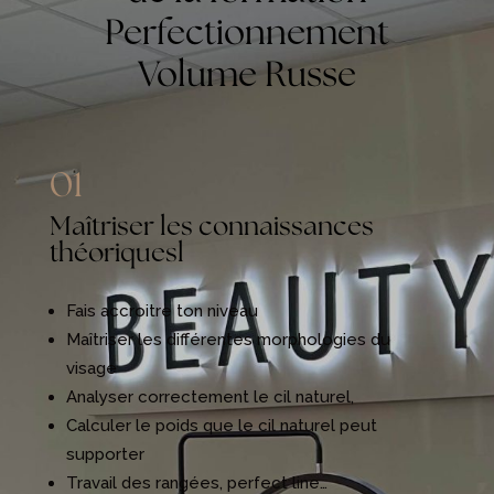
Perfectionnement
Volume Russe
01
Maîtriser les connaissances
théoriquesl
Fais accroitre ton niveau
Maîtriser les différentes morphologies du
visage
Analyser correctement le cil naturel,
Calculer le poids que le cil naturel peut
supporter
Travail des rangées, perfect line…