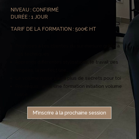
NIVEAU : CONFIRMÉ
DURÉE : 1 JOUR
TARIF DE LA FORMATION : 500€ HT
Proposes à tes clientes du sur-mesure grâce à
nos techniques
Apprends différentes stylisations, le travail des
rangées, la perfect line…
Le volume russe n’aura plus de secrets pour toi
Pré-requis : avoir une formation initiation volume
russe.
M'inscrire à la prochaine session