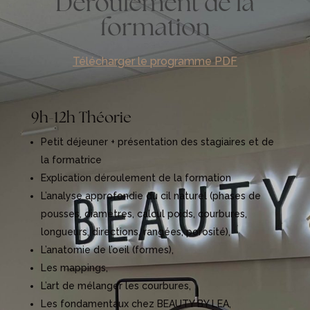
Déroulement de la
formation
Télécharger le programme PDF
9h-12h Théorie
Petit déjeuner + présentation des stagiaires et de
la formatrice
Explication déroulement de la formation
L’analyse approfondie du cil naturel (phases de
pousses, diamètres, calcul poids, courbures,
longueurs, directions, rangées, porosité),
L’anatomie de l’oeil (formes),
Les mappings,
L’art de mélanger les courbures,
Les fondamentaux chez BEAUTY BY LEA,