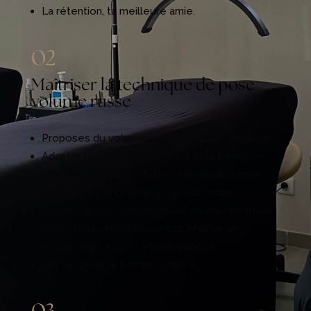
La rétention, ta meilleure amie.
02
Maîtriser la technique de pose
volume russe
Proposes du volume russe 100% personnalisé
Adapter la technique de pose et la forme en
fonction du visage et des yeux de la cliente
Réaliser le FAN parfait en 30 secondes,
Respecter les fondamentaux du volume russe
Poser les extensions de cils, réaliser un
remplissage à 100% et une dépose
Les rangées, la perfect Line…