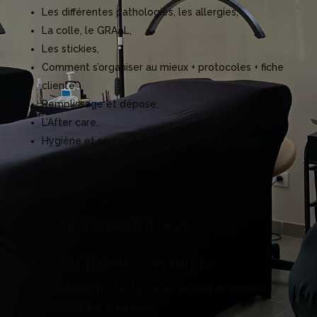
Les différentes pathologies, les allergies,
La colle, le GRAAL,
Les stickies,
Comment s’organiser au mieux + protocoles + fiche
cliente,
Remplissage et dépose,
L’After care,
Hygiène et sécurité des LASH ARTISTS + mes
précieux conseils,
Le marketing
13h-14h Pause déjeuner
14h-17h Théorie + Pratique
Installation poste de travail, accueil du modèle,
fiche cliente, diagnostic